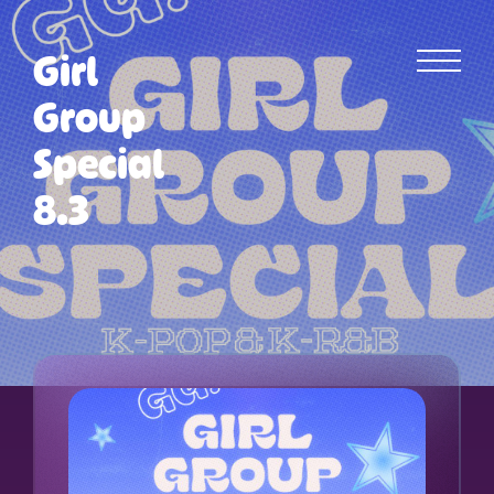
Girl
Group
Special
8.3